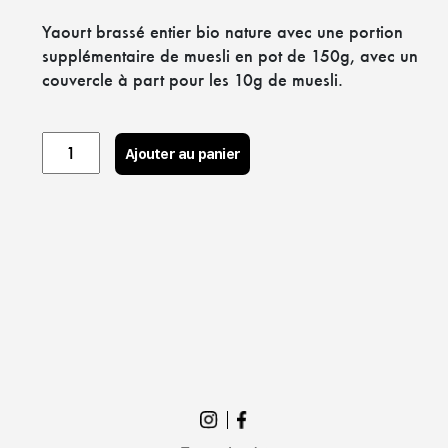
Yaourt brassé entier bio nature avec une portion
supplémentaire de muesli en pot de 150g, avec un
couvercle à part pour les 10g de muesli.
Yaourt
Ajouter au panier
nature
et
muesli
160g
quantity