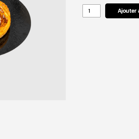
Escargot
Ajouter 
quantity