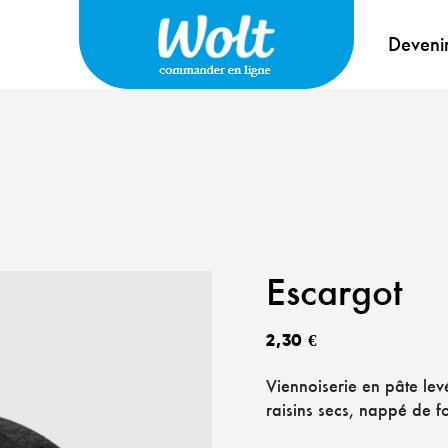
Deveni
Escargot
2,30
€
Viennoiserie en pâte levé
raisins secs, nappé de f