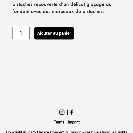
pistaches recouverte d’un délicat glaçage au
fondant avec des morceaux de pistaches.
Eclair
Ajouter au panier
pistache
quantity
Terms
|
Imprint
Copyright © 2025 Deluxe Concept & Design - creative studio. All rights