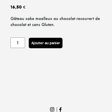
16,50
€
Gâteau cake moelleux au chocolat recouvert de
chocolat et sans Gluten.
Cake
Ajouter au panier
chocolat
"Hérission"
(Gluten
Free)
quantity