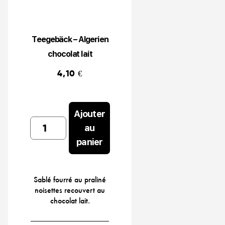
Teegebäck – Algerien
chocolat lait
4,10
€
Ajouter
Teegebäck
au
-
panier
Algerien
chocolat
lait
Sablé fourré au praliné
quantity
noisettes recouvert au
chocolat lait.