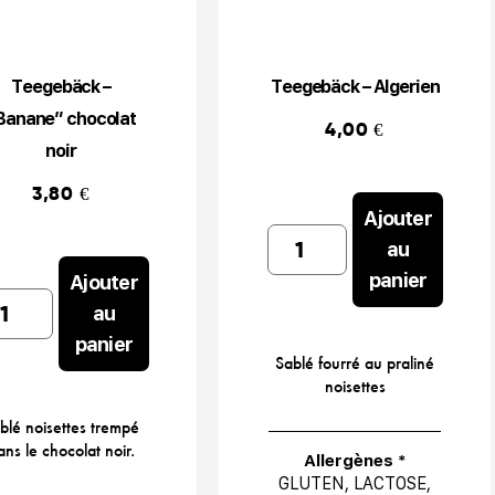
Teegebäck –
Teegebäck – Algerien
Banane” chocolat
4,00
€
noir
3,80
€
Ajouter
Teegebäck
au
-
panier
Ajouter
Algerien
egebäck
au
quantity
panier
anane"
Sablé fourré au praliné
colat
noisettes
r
blé noisettes trempé
ntity
ans le chocolat noir.
Allergènes *
GLUTEN, LACTOSE,