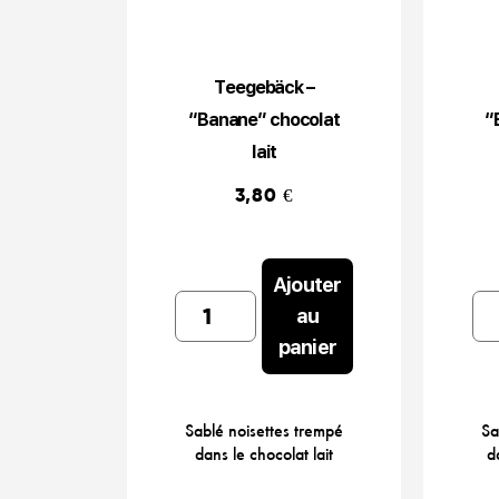
Teegebäck –
“Banane” chocolat
“
lait
3,80
€
Ajouter
Teegebäck
Te
au
-
-
panier
"Banane"
"B
chocolat
cho
lait
noi
Sablé noisettes trempé
Sa
quantity
qua
dans le chocolat lait
d