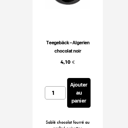
Teegebäck – Algerien
chocolat noir
4,10
€
Ajouter
Teegebäck
au
-
panier
Algerien
chocolat
noir
Sablé chocolat fourré au
quantity